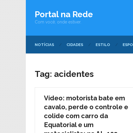
Portal na Rede
Com você, onde estiver.
NOTÍCIAS
CIDADES
ESTILO
ESPO
Tag:
acidentes
Vídeo: motorista bate em
cavalo, perde o controle e
colide com carro da
Equatorial e um