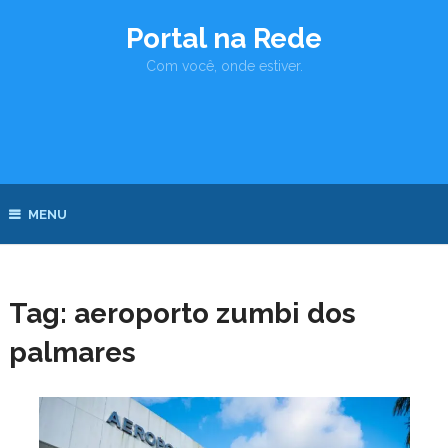
Portal na Rede
Com você, onde estiver.
MENU
Tag:
aeroporto zumbi dos
palmares