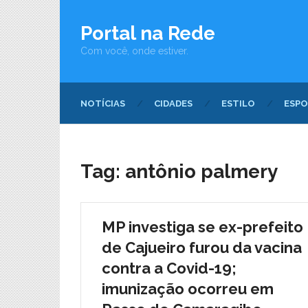
Portal na Rede
Com você, onde estiver.
NOTÍCIAS
CIDADES
ESTILO
ESPO
Tag:
antônio palmery
MP investiga se ex-prefeito
de Cajueiro furou da vacina
contra a Covid-19;
imunização ocorreu em