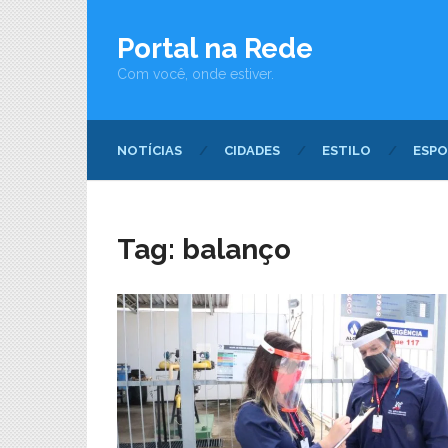
Portal na Rede
Com você, onde estiver.
NOTÍCIAS
CIDADES
ESTILO
ESPO
Tag:
balanço