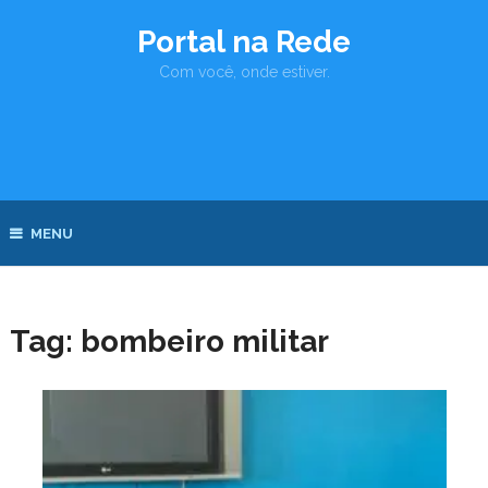
Portal na Rede
Com você, onde estiver.
MENU
Tag:
bombeiro militar