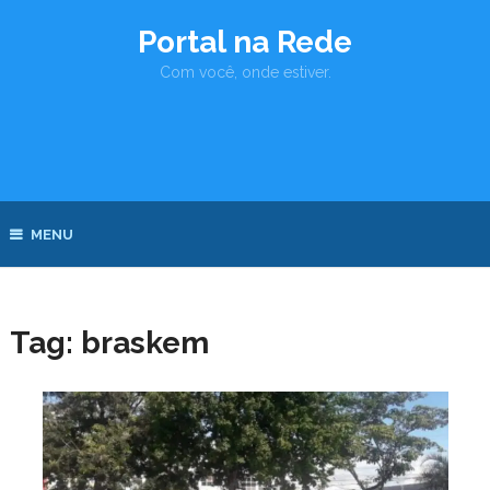
Portal na Rede
Com você, onde estiver.
MENU
Tag:
braskem