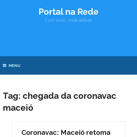
Portal na Rede
Com você, onde estiver.
MENU
Tag:
chegada da coronavac
maceió
Coronavac: Maceió retoma