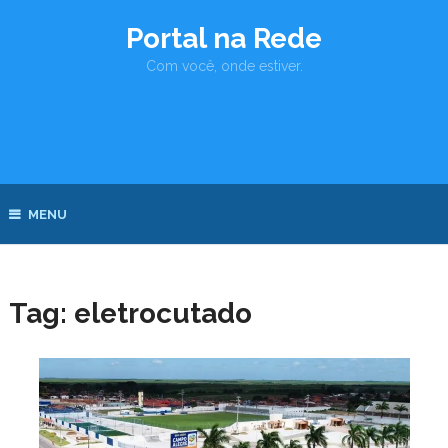
Portal na Rede
Com você, onde estiver.
MENU
Tag:
eletrocutado