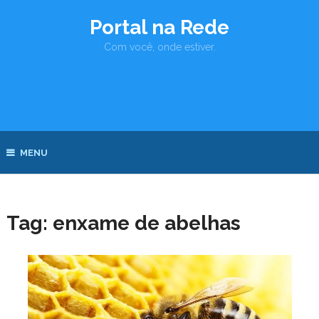
Portal na Rede
Com você, onde estiver.
MENU
Tag:
enxame de abelhas