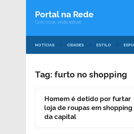
Portal na Rede
Com você, onde estiver.
NOTÍCIAS
CIDADES
ESTILO
ESPO
Tag:
furto no shopping
Homem é detido por furtar
loja de roupas em shopping
da capital