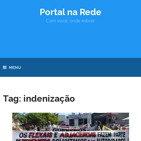
Portal na Rede
Com você, onde estiver.
MENU
Tag:
indenização