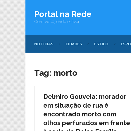
Portal na Rede
Com você, onde estiver.
NOTÍCIAS
CIDADES
ESTILO
ESPO
Tag:
morto
Delmiro Gouveia: morador
em situação de rua é
encontrado morto com
olhos perfurados em frente