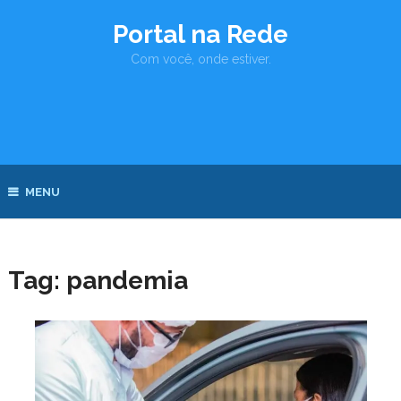
Portal na Rede
Com você, onde estiver.
MENU
Tag:
pandemia