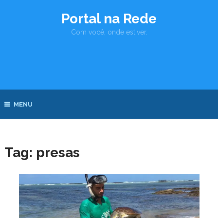
Portal na Rede
Com você, onde estiver.
MENU
Tag:
presas