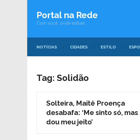
Portal na Rede
Com você, onde estiver.
NOTÍCIAS
CIDADES
ESTILO
ESPO
Tag:
Solidão
Solteira, Maitê Proença
desabafa: ‘Me sinto só, mas
dou meu jeito’