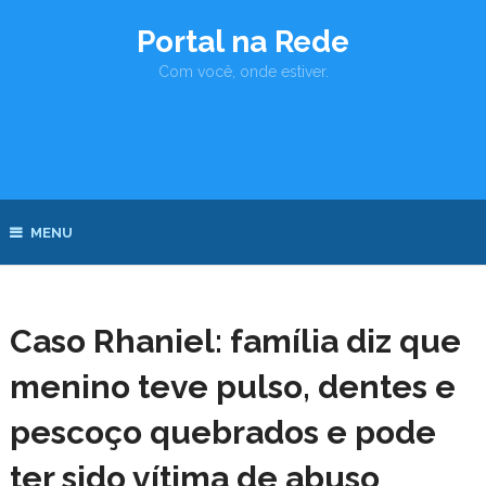
Portal na Rede
Com você, onde estiver.
MENU
Caso Rhaniel: família diz que
menino teve pulso, dentes e
pescoço quebrados e pode
ter sido vítima de abuso