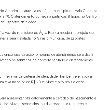
zio Amorim, a caravana estará no município de Mata Grande a
a-feira (7). O atendimento começa a partir das 8 horas no Centro
o de Esportes da cidade.
será a vez do município de Água Branca receber o projeto que
avana será instalada no Ginásio Municipal de Esportes
s cinco dias da ação, o horário de atendimento será das 8
otocolos sanitários de controle sanitário e distanciamento
primeira via da carteira de identidade. Também é emitida a
 taxa no valor de R$ 28,11 (vinte e oito reais e onze
deverá apresentar obrigatoriamente a certidão de nascimento e
ados, viúvos, separados, ou divorciados, o requerente