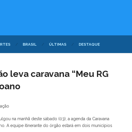
RTES
BRASIL
ÚLTIMAS
DESTAQUE
ação leva caravana “Meu RG
goano
cação
divulgou na manhã deste sábado (03), a agenda da Caravana
o. A equipe itinerante do órgão estará em dois municípios