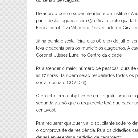
do sertão de Alagoas.
De acordo com o superintendente do Instituto, Aní
partir desta segunda-feira (5) e ficará lá até quart
Educacional Diva Villar que fica ao lado do Ginási
Já na quinta e sexta-feira, dias 08 e 09 de julho, 
leva cidadania para os municípios alagoanos. A car
Coronel Ulisses Luna, no Centro da cidade.
Para atender o maior número de pessoas, durante o
as 17 horas. Também serão respeitados todos os pr
social contra o COVID-19.
O projeto tem o objetivo de emitir gratuitamente a 
segunda via, só que o requerente terá que pagar uma
centavos).
Para requerer qualquer via, o solicitante solteiro 
o comprovante de residência. Para os cidadãos cas
deverá apresentar a certidão de casamento.