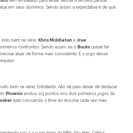
uns
vem embalado para tentar vencer a terceira partida.
atua em seus domínios. Sendo assim, a expectativa é de que
 indo bem na série.
Khris Middleton
e
Jrue
rimeiros confrontos. Sendo assim, se o
Bucks
quiser ter
recisar atuar de forma mais consistente. E o jogo desse
 equipe.
to bem na série. Entretanto, não da para deixar de destacar
 do
Phoenix
anotou 113 pontos nos dois primeiros jogos da
ooker
está colocando o time do Arizona cada vez mais
erdendo por 2 x o nas finais da NBA. São eles: Celtics