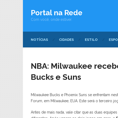
Portal na Rede
Com você, onde estiver.
NOTÍCIAS
CIDADES
ESTILO
ESPO
NBA: Milwaukee recebe 
Bucks e Suns
Milwaukee Bucks e Phoenix Suns se enfrentam neste d
Forum, em Milwaukee, EUA. Este será o terceiro jo
Antes de mais nada, vale citar que as duas equipe