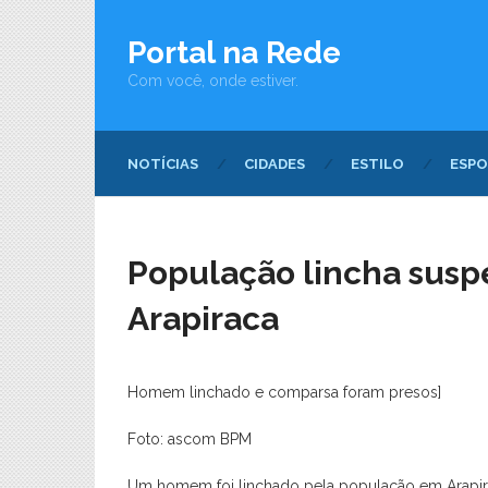
Portal na Rede
Com você, onde estiver.
NOTÍCIAS
CIDADES
ESTILO
ESPO
População lincha suspe
Arapiraca
Homem linchado e comparsa foram presos]
Foto: ascom BPM
Um homem foi linchado pela população em Arapiraca