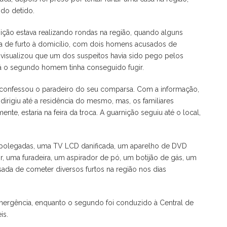
do detido.
nição estava realizando rondas na região, quando alguns
a de furto à domicílio, com dois homens acusados de
e visualizou que um dos suspeitos havia sido pego pelos
á o segundo homem tinha conseguido fugir.
o confessou o paradeiro do seu comparsa. Com a informação,
irigiu até a residência do mesmo, mas, os familiares
nte, estaria na feira da troca. A guarnição seguiu até o local,
 polegadas, uma TV LCD danificada, um aparelho de DVD
, uma furadeira, um aspirador de pó, um botijão de gás, um
ada de cometer diversos furtos na região nos dias
mergência, enquanto o segundo foi conduzido à Central de
is.