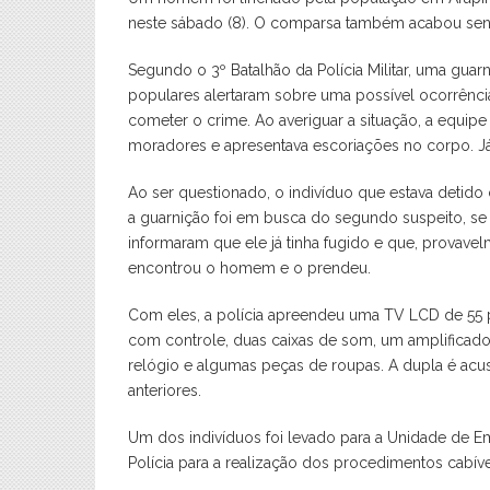
neste sábado (8). O comparsa também acabou sen
Segundo o 3º Batalhão da Polícia Militar, uma guar
populares alertaram sobre uma possível ocorrênci
cometer o crime. Ao averiguar a situação, a equip
moradores e apresentava escoriações no corpo. J
Ao ser questionado, o indivíduo que estava detid
a guarnição foi em busca do segundo suspeito, se d
informaram que ele já tinha fugido e que, provavelme
encontrou o homem e o prendeu.
Com eles, a polícia apreendeu uma TV LCD de 55
com controle, duas caixas de som, um amplificador
relógio e algumas peças de roupas. A dupla é acus
anteriores.
Um dos indivíduos foi levado para a Unidade de E
Polícia para a realização dos procedimentos cabíve