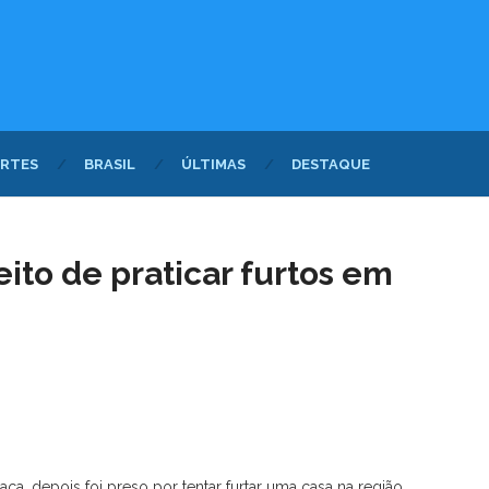
RTES
BRASIL
ÚLTIMAS
DESTAQUE
ito de praticar furtos em
, depois foi preso por tentar furtar uma casa na região,