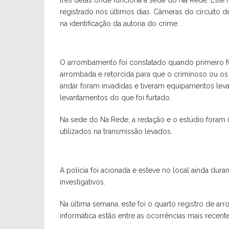
três delas onde funciona a sede do Na Rede. Est
registrado nos últimos dias. Câmeras do circuito
na identificação da autoria do crime.
O arrombamento foi constatado quando primeiro fu
arrombada e retorcida para que o criminoso ou os 
andar foram invadidas e tiveram equipamentos lev
levantamentos do que foi furtado.
Na sede do Na Rede, a redação e o estúdio foram 
utilizados na transmissão levados.
A polícia foi acionada e esteve no local ainda dur
investigativos.
Na última semana, este foi o quarto registro de ar
informática estão entre as ocorrências mais recente