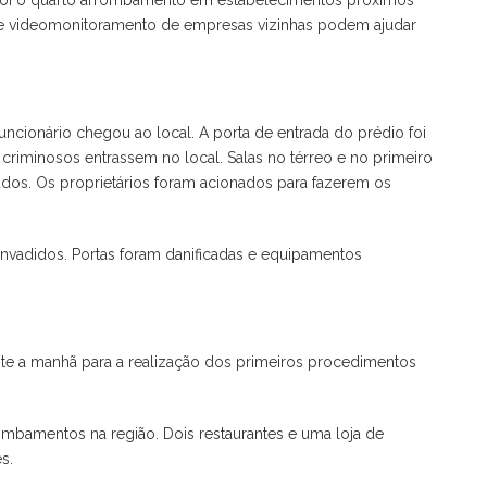
e foi o quarto arrombamento em estabelecimentos próximos
 de videomonitoramento de empresas vizinhas podem ajudar
ncionário chegou ao local. A porta de entrada do prédio foi
criminosos entrassem no local. Salas no térreo e no primeiro
ados. Os proprietários foram acionados para fazerem os
invadidos. Portas foram danificadas e equipamentos
ante a manhã para a realização dos primeiros procedimentos
rombamentos na região. Dois restaurantes e uma loja de
s.