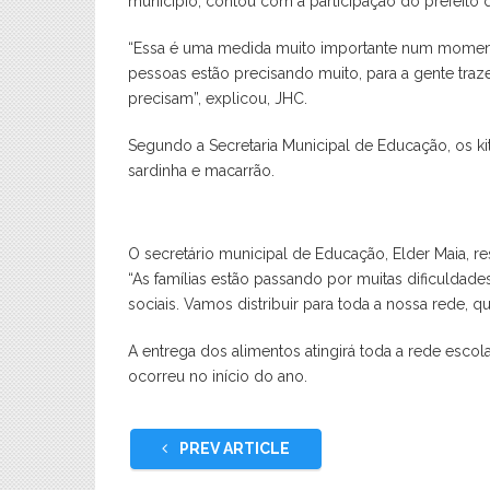
município, contou com a participação do prefeito d
“Essa é uma medida muito importante num momen
pessoas estão precisando muito, para a gente traze
precisam”, explicou, JHC.
Segundo a Secretaria Municipal de Educação, os kit
sardinha e macarrão.
O secretário municipal de Educação, Elder Maia, res
“As famílias estão passando por muitas dificuldad
sociais. Vamos distribuir para toda a nossa rede, q
A entrega dos alimentos atingirá toda a rede escola
ocorreu no início do ano.
PREV ARTICLE