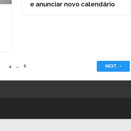
e anunciar novo calendário
s
4
…
6
NEXT