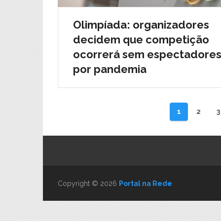
Olimpíada: organizadores
decidem que competição
ocorrerá sem espectadore
por pandemia
Paginação
1
2
3
de
posts
Copyright © 2026
Portal na Rede