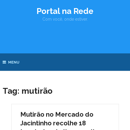
Portal na Rede
Com você, onde estiver.
MENU
Tag:
mutirão
Mutirão no Mercado do
Jacintinho recolhe 18