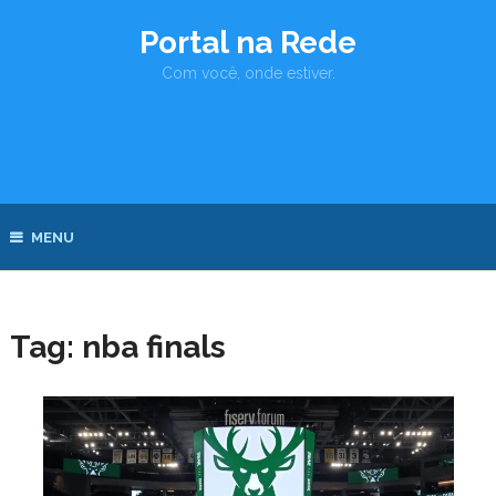
Portal na Rede
Com você, onde estiver.
MENU
Tag:
nba finals