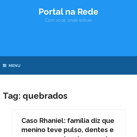
Portal na Rede
Com você, onde estiver.
MENU
Tag:
quebrados
Caso Rhaniel: família diz que
menino teve pulso, dentes e