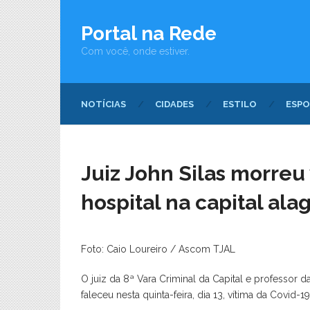
Portal na Rede
Com você, onde estiver.
NOTÍCIAS
CIDADES
ESTILO
ESPO
Juiz John Silas morreu
hospital na capital al
Foto: Caio Loureiro / Ascom TJAL
O juiz da 8ª Vara Criminal da Capital e professor da
faleceu nesta quinta-feira, dia 13, vítima da Covid-1